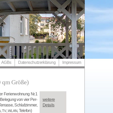
AGBs
Datenschutzerklärung
Impressum
0 qm Größe)
er Feri­en­woh­nung Nr.1
 Bele­gung von vier Per­
wei­te­re
r­ras­se, Schlaf­zim­mer,
Details
m,
,
, Telefon)
TV
WLAN