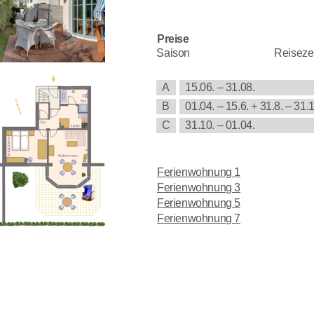
Preise
Sai­son
Rei­se­ze
A
15.06. – 31.08.
B
01.04. – 15.6. + 31.8. – 31.
C
31.10. – 01.04.
Feri­en­woh­nung 1
Feri­en­woh­nung 3
Feri­en­woh­nung 5
Feri­en­woh­nung 7