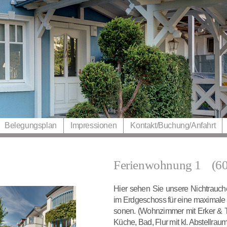
Belegungsplan
Impressionen
Kontakt/​Buchung/​Anfahrt
Ferienwohnung 1
(6
Hier sehen Sie unse­re Nicht­rau­ch
im Erd­ge­schoss für eine maxi­ma­le
so­nen. (Wohn­zim­mer mit Erker & Te
Küche, Bad, Flur mit kl. Abstell­rau