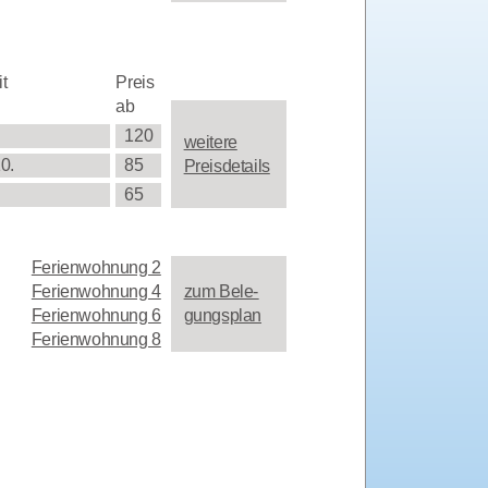
it
Preis
ab
120
wei­te­re
10.
85
Preisdetails
65
Feri­en­woh­nung 2
Feri­en­woh­nung 4
zum Bele­
Feri­en­woh­nung 6
gungs­plan
Feri­en­woh­nung 8