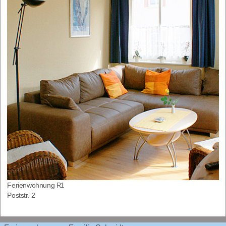
Feri­en­woh­nung
R1
Post­str. 2