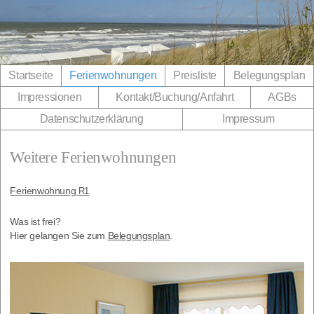
Direkt zum Inhalt wechseln
Startseite
Ferienwohnungen
Preisliste
Belegungsplan
Impressionen
Kontakt/​Buchung/​Anfahrt
AGBs
Datenschutzerklärung
Impressum
Weitere Ferienwohnungen
Feri­en­woh­nung
R1
Was ist frei?
Hier gelan­gen Sie zum
Bele­gungs­plan
.