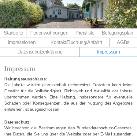
Direkt zum Inhalt wechseln
Startseite
Ferienwohnungen
Preisliste
Belegungsplan
Impressionen
Kontakt/​Buchung/​Anfahrt
AGBs
Datenschutzerklärung
Impressum
Impressum
Haftungsausschluss:
Die Inhal­te wur­den gewis­sen­haft recher­chiert. Trotz­dem kann kei­ne
Gewähr für die Voll­stän­dig­keit, Rich­tig­keit und Aktua­li­tät der Inhal­te
über­nom­men wer­den. Eine Haf­tung, ins­be­son­de­re für even­tu­el­le
Schä­den oder Kon­se­quen­zen, die aus der Nut­zung des Ange­bo­tes
ent­ste­hen, ist ausgeschlossen.
Datenschutz:
Wir beach­ten die Bestim­mun­gen des Bun­des­da­ten­schutz-Geset­zes.
Ihre Daten, die Sie uns über die Web­site oder per E‑Mail zusen­den,