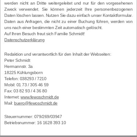
wer­den nicht an Drit­te wei­ter­ge­lei­tet und nur für den vor­ge­se­he­nen
Zweck ver­wen­det. Sie kön­nen jeder­zeit Ihre per­so­nen­be­zo­ge­nen
Daten löschen las­sen. Nut­zen Sie dazu ein­fach unser Kon­takt­for­mu­lar.
Daten aus Anfra­gen, die nicht zu einer Buchung füh­ren, wer­den von
uns nach einer bestimm­ten Zeit auto­ma­tisch gelöscht.
Auf Ihren Besuch freut sich Fami­lie Schmidt!
Daten­schutz­er­klä­rung
Redak­ti­on und ver­ant­wort­lich für den Inhalt der Web­sei­ten:
Peter Schmidt
Her­mann­str. 3a
18225 Küh­lungs­born
Tele­fon:
038293 /​ 7210
Mobil:
01 73 /​ 305 46 59
Fax:
03 82 93 /​ 4 36 80
Inter­net:
www.fewoschmidt.de
Mail:
buero@fewoschmidt.de
Steu­er­num­mer: 079/​269/​03947
Betriebs­num­mer: 16 1628 393 10