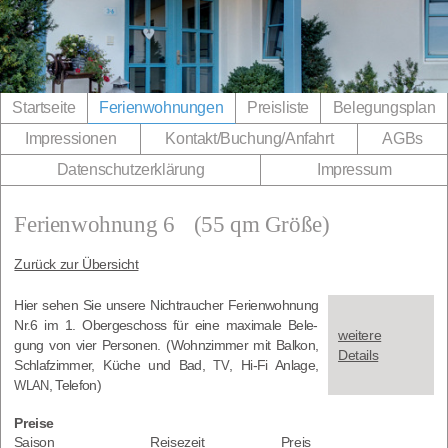
Direkt zum Inhalt wechseln
Startseite
Ferienwohnungen
Preisliste
Belegungsplan
Impressionen
Kontakt/​Buchung/​Anfahrt
AGBs
Datenschutzerklärung
Impressum
Ferienwohnung 6
(55 qm Größe)
Zurück zur Übersicht
Hier sehen Sie unse­re Nicht­rau­cher Feri­en­woh­nung
Nr.6 im 1. Ober­ge­schoss für eine maxi­ma­le Bele­
wei­te­re
gung von vier Per­so­nen. (Wohn­zim­mer mit Bal­kon,
Details
Schlaf­zim­mer, Küche und Bad,
, Hi-Fi Anla­ge,
TV
, Telefon)
WLAN
Preise
Sai­son
Rei­se­zeit
Preis