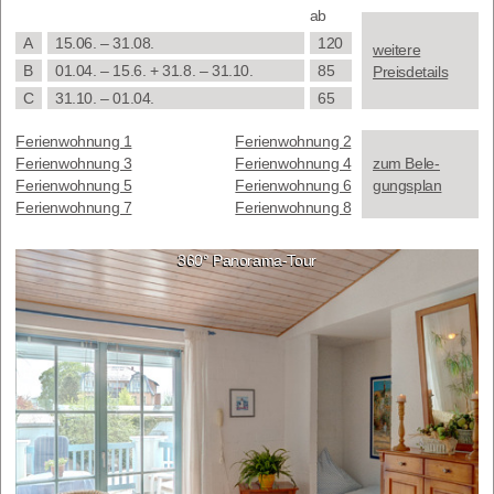
ab
A
15.06. – 31.08.
120
wei­te­re
B
01.04. – 15.6. + 31.8. – 31.10.
85
Preisdetails
C
31.10. – 01.04.
65
Feri­en­woh­nung 1
Feri­en­woh­nung 2
Feri­en­woh­nung 3
Feri­en­woh­nung 4
zum Bele­
Feri­en­woh­nung 5
Feri­en­woh­nung 6
gungs­plan
Feri­en­woh­nung 7
Feri­en­woh­nung 8